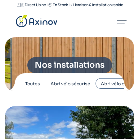
🇫🇷 Direct Usine | 📦 En Stock | ⚡ Livraison & Installation rapide
Nos installations
Toutes
Abri vélo sécurisé
Abri vélo ouvert