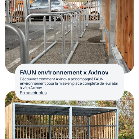
FAUN environnement x Axinov
Découvrez comment Axinov a accompagné FAUN
environnement pour la mise en place complète de leur abri
à vélo Axinov.
En savoir plus