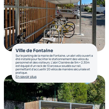
Ville de Fontaine
Sur le parking de la mairie de Fontaine, un abri vélo ouvert a
été installé pour faciliter le stationnement des vélos du
personnel et des visiteurs. L’abri Clairière de 9 m × 2,30 m
est équipé d’un rack de 10 arceaux soudés sur rail,
permettant d’accueillir 20 vélos de manière sécurisée et
pratique.
En savoir plus