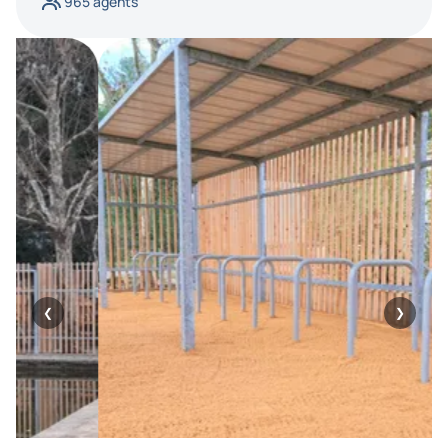
965 agents
❮
❯