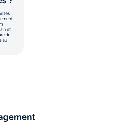
es ?
ilités
nnement
rs
ain et
ure de
e au
nagement