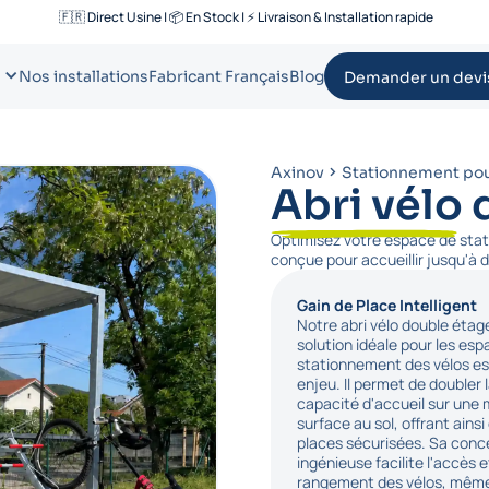
🇫🇷 Direct Usine | 📦 En Stock | ⚡ Livraison & Installation rapide
Nos installations
Fabricant Français
Blog
Demander un devi
Axinov
Stationnement pou
Abri vélo
Optimisez votre espace de stat
conçue pour accueillir jusqu'à 
Gain de Place Intelligent
Notre abri vélo double étage
solution idéale pour les esp
stationnement des vélos es
enjeu. Il permet de doubler 
capacité d'accueil sur un
surface au sol, offrant ains
places sécurisées. Sa conc
ingénieuse facilite l'accès e
rangement des vélos, mêm