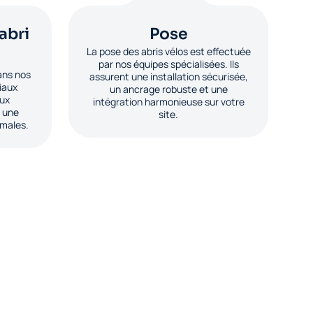
abri
Pose
La pose des abris vélos est effectuée
par nos équipes spécialisées. Ils
ans nos
assurent une installation sécurisée,
riaux
un ancrage robuste et une
aux
intégration harmonieuse sur votre
t une
site.
imales.