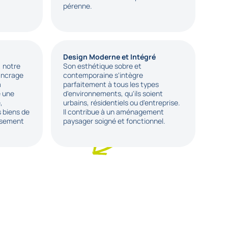
pérenne.
Design Moderne et Intégré
, notre
Son esthétique sobre et
'ancrage
contemporaine s'intègre
a
parfaitement à tous les types
e une
d'environnements, qu'ils soient
,
urbains, résidentiels ou d'entreprise.
s biens de
Il contribue à un aménagement
issement
paysager soigné et fonctionnel.