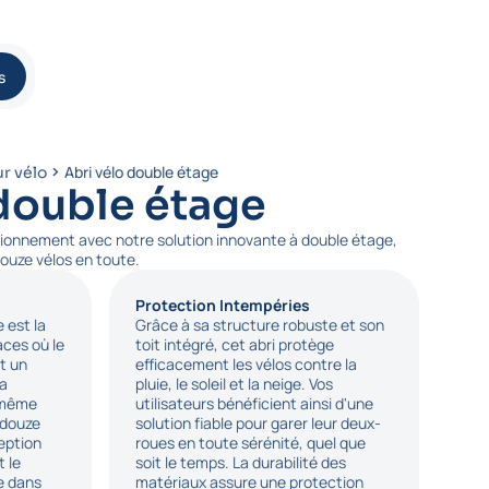
s
Abri vélo double étage
r vélo
 double étage
ionnement avec notre solution innovante à double étage,
douze vélos en toute.
Protection Intempéries
 est la
Grâce à sa structure robuste et son
aces où le
toit intégré, cet abri protège
t un
efficacement les vélos contre la
la
pluie, le soleil et la neige. Vos
e même
utilisateurs bénéficient ainsi d'une
i douze
solution fiable pour garer leur deux-
eption
roues en toute sérénité, quel que
t le
soit le temps. La durabilité des
e dans
matériaux assure une protection