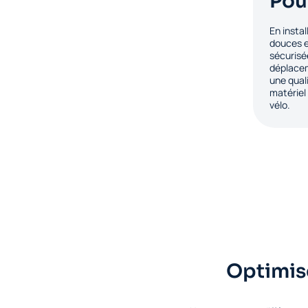
Pou
En insta
douces e
sécurisé
déplacem
une qual
matériel
vélo.
Optimis