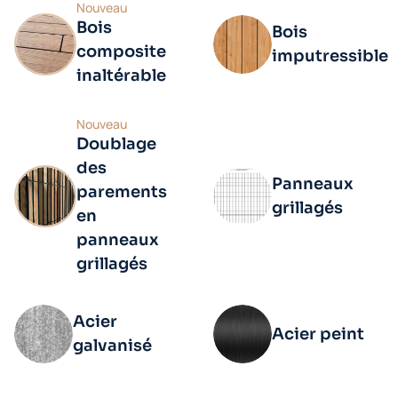
Nouveau
Bois
Bois
composite
imputressible
inaltérable
Nouveau
Doublage
des
Panneaux
parements
grillagés
en
panneaux
grillagés
Acier
Acier peint
galvanisé