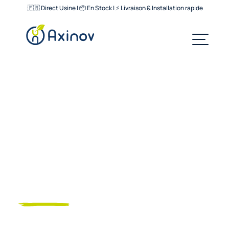
🇫🇷 Direct Usine | 📦 En Stock | ⚡ Livraison & Installation rapide
Axinov,
fabricant d'abris à vélos