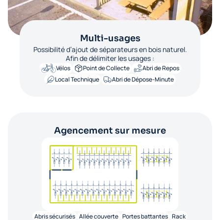
Multi-usages
Possibilité d’ajout de séparateurs en bois naturel.
Afin de délimiter les usages :
Vélos
Point de Collecte
Abri de Repos
Local Technique
Abri de Dépose-Minute
Agencement sur mesure
Abris sécurisés
Allée couverte
Portes battantes
Rack