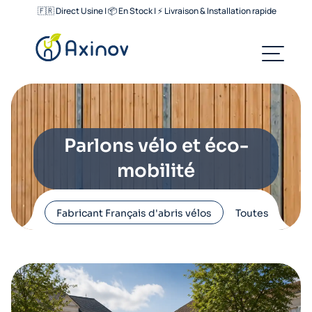
🇫🇷 Direct Usine | 📦 En Stock | ⚡ Livraison & Installation rapide
Parlons vélo et éco-
mobilité
Fabricant Français d'abris vélos
Toutes
Abr